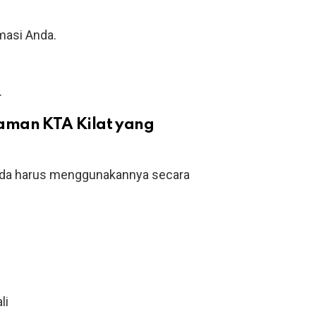
masi Anda.
.
aman KTA Kilat yang
nda harus menggunakannya secara
li