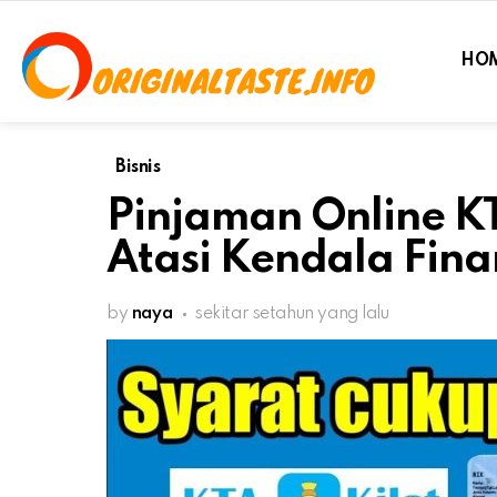
HO
Bisnis
Pinjaman Online KT
Atasi Kendala Fina
by
naya
sekitar setahun yang lalu