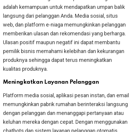
adalah kemampuan untuk mendapatkan umpan balik
langsung dari pelanggan Anda. Media sosial, situs
web, dan platform e-niaga memungkinkan pelanggan
memberikan ulasan dan rekomendasi yang berharga.
Ulasan positif maupun negatif ini dapat membantu
pemilik bisnis memahami kelebihan dan kekurangan
produknya sehingga dapat terus meningkatkan
kualitas produknya.
Meningkatkan Layanan Pelanggan
Platform media sosial, aplikasi pesan instan, dan email
memungkinkan pabrik rumahan berinteraksi langsung
dengan pelanggan dan menanggapi pertanyaan atau
keluhan mereka dengan cepat. Dengan menggunakan
chatbots dan sistem layanan pelanggan otomatis,