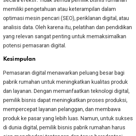
memiliki pengetahuan atau keterampilan dalam
optimasi mesin pencari (SEO), periklanan digital, atau
analisis data. Oleh karena itu, pelatihan dan pendidikan
yang relevan sangat penting untuk memaksimalkan
potensi pemasaran digital.
Kesimpulan
Pemasaran digital menawarkan peluang besar bagi
pabrik rumahan untuk meningkatkan kualitas produk
dan layanan. Dengan memanfaatkan teknologi digital,
pemilik bisnis dapat meningkatkan proses produksi,
mempercepat layanan pelanggan, dan membawa
produk ke pasar yang lebih luas. Namun, untuk sukses
di dunia digital, pemilik bisnis pabrik rumahan harus