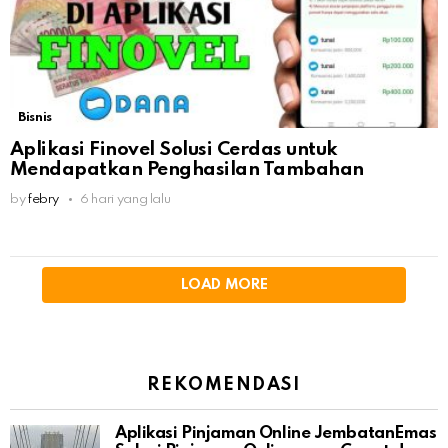
Bisnis
Aplikasi Finovel Solusi Cerdas untuk
Mendapatkan Penghasilan Tambahan
by
febry
6 hari yang lalu
LOAD MORE
REKOMENDASI
Aplikasi Pinjaman Online JembatanEmas