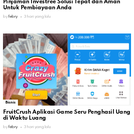
Pinjaman Investree Solusi Tepat dan Aman
Untuk Pembiayaan Anda
by
febry
3 hari yang lalu
Bisnis
FruitCrush Aplikasi Game Seru Penghasil Uang
di Waktu Luang
by
febry
3 hari yang lalu