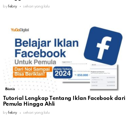
by
febry
sehari yang lalu
Bisnis
Tutorial Lengkap Tentang Iklan Facebook dari
Pemula Hingga Ahli
by
febry
sehari yang lalu