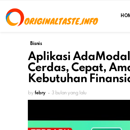
HO
Bisnis
Aplikasi AdaModal 
Cerdas, Cepat, Am
Kebutuhan Finansi
by
febry
3 bulan yang lalu