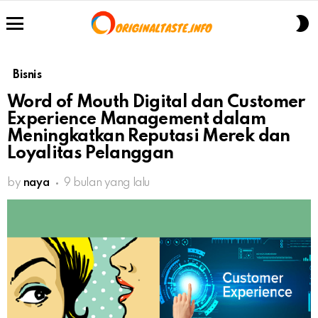
S
S
Menu
Bisnis
Word of Mouth Digital dan Customer
Experience Management dalam
Meningkatkan Reputasi Merek dan
Loyalitas Pelanggan
by
naya
9 bulan yang lalu