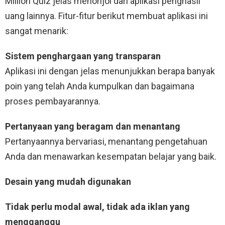
Million Quiz jelas menonjol dari aplikasi penghasil
uang lainnya. Fitur-fitur berikut membuat aplikasi ini
sangat menarik:
Sistem penghargaan yang transparan
Aplikasi ini dengan jelas menunjukkan berapa banyak
poin yang telah Anda kumpulkan dan bagaimana
proses pembayarannya.
Pertanyaan yang beragam dan menantang
Pertanyaannya bervariasi, menantang pengetahuan
Anda dan menawarkan kesempatan belajar yang baik.
Desain yang mudah digunakan
Tidak perlu modal awal, tidak ada iklan yang
mengganggu