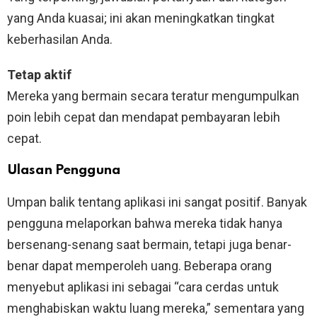
yang Anda kuasai; ini akan meningkatkan tingkat
keberhasilan Anda.
Tetap aktif
Mereka yang bermain secara teratur mengumpulkan
poin lebih cepat dan mendapat pembayaran lebih
cepat.
Ulasan Pengguna
Umpan balik tentang aplikasi ini sangat positif. Banyak
pengguna melaporkan bahwa mereka tidak hanya
bersenang-senang saat bermain, tetapi juga benar-
benar dapat memperoleh uang. Beberapa orang
menyebut aplikasi ini sebagai “cara cerdas untuk
menghabiskan waktu luang mereka,” sementara yang