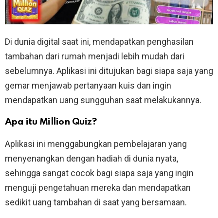
Di dunia digital saat ini, mendapatkan penghasilan
tambahan dari rumah menjadi lebih mudah dari
sebelumnya. Aplikasi ini ditujukan bagi siapa saja yang
gemar menjawab pertanyaan kuis dan ingin
mendapatkan uang sungguhan saat melakukannya.
Apa itu Million Quiz?
Aplikasi ini menggabungkan pembelajaran yang
menyenangkan dengan hadiah di dunia nyata,
sehingga sangat cocok bagi siapa saja yang ingin
menguji pengetahuan mereka dan mendapatkan
sedikit uang tambahan di saat yang bersamaan.