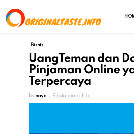
HO
Bisnis
UangTeman dan Dom
Pinjaman Online y
Terpercaya
by
naya
9 bulan yang lalu