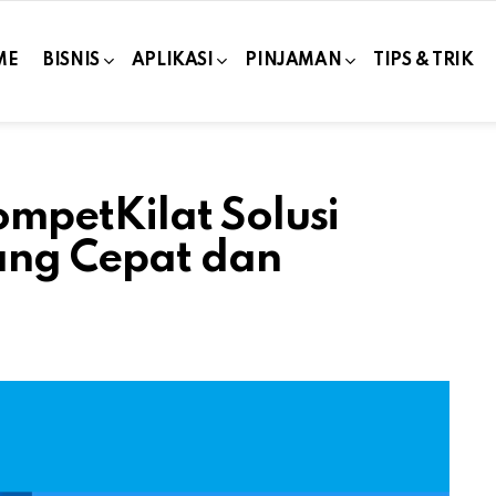
ME
BISNIS
APLIKASI
PINJAMAN
TIPS & TRIK
petKilat Solusi
ang Cepat dan