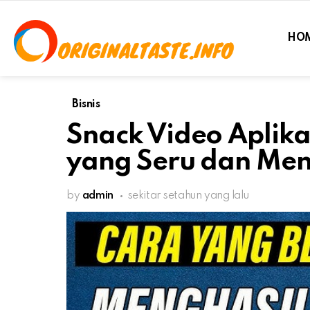
HO
Bisnis
Snack Video Aplika
yang Seru dan Me
by
admin
sekitar setahun yang lalu