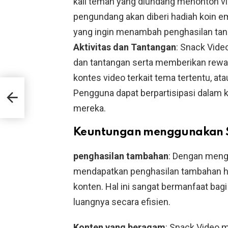
kali teman yang diundang menonton vid
pengundang akan diberi hadiah koin e
yang ingin menambah penghasilan ta
Aktivitas dan Tantangan
: Snack Vide
dan tantangan serta memberikan rewar
kontes video terkait tema tertentu, a
Pengguna dapat berpartisipasi dalam 
a
mereka.
Keuntungan menggunakan S
penghasilan tambahan
: Dengan meng
mendapatkan penghasilan tambahan 
konten. Hal ini sangat bermanfaat ba
luangnya secara efisien.
Konten yang beragam
: Snack Video 