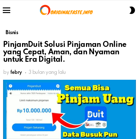
S
S
Menu
Bisnis
PinjamDuit Solusi Pinjaman Online
yang Cepat, Aman, dan Nyaman
untuk Era Digital.
by
febry
3 bulan yang lalu