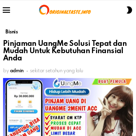
S
S
Menu
Bisnis
Pinjaman UangMe Solusi Tepat dan
Mudah Untuk Kebutuhan Finansial
Anda
by
admin
sekitar setahun yang lalu