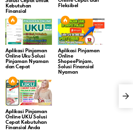
Online Cepat dan
Solusi Cepat untuk
Fleksibel
Kebutuhan
Finansial
Aplikasi Pinjaman
Aplikasi Pinjaman
Online Uku Solusi
Online
Pinjaman Nyaman
ShopeePinjam,
dan Cepat
Solusi Finansial
Nyaman
Men
Car
Aplikasi Pinjaman
Online UKU Solusi
Cepat Kebutuhan
Finansial Anda