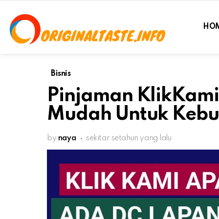
HO
Bisnis
Pinjaman KlikKami
Mudah Untuk Kebut
by
naya
sekitar setahun yang lalu