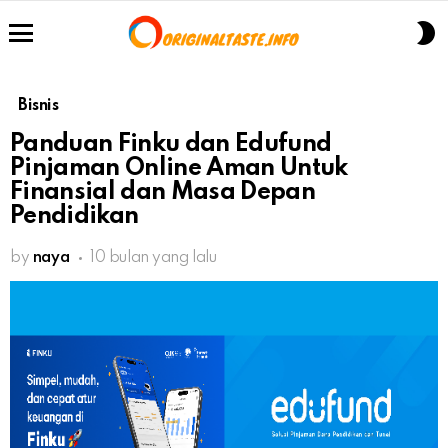
S
S
Menu
Bisnis
Panduan Finku dan Edufund
Pinjaman Online Aman Untuk
Finansial dan Masa Depan
Pendidikan
by
naya
10 bulan yang lalu