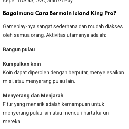
seperti DANA, OVO, atau GoPay.
Bagaimana Cara Bermain Island King Pro?
Gameplay-nya sangat sederhana dan mudah diakses
oleh semua orang. Aktivitas utamanya adalah:
Bangun pulau
Kumpulkan koin
Koin dapat diperoleh dengan berputar, menyelesaikan
misi, atau menyerang pulau lain.
Menyerang dan Menjarah
Fitur yang menarik adalah kemampuan untuk
menyerang pulau lain atau mencuri harta karun
mereka.