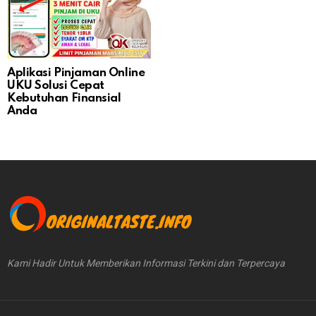
Aplikasi Pinjaman Online
UKU Solusi Cepat
Kebutuhan Finansial
Anda
Kami Hadir Untuk Memberikan Informasi Terkini dan Terpercaya