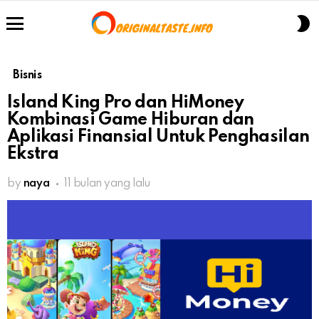
S
S
Menu
Bisnis
Island King Pro dan HiMoney
Kombinasi Game Hiburan dan
Aplikasi Finansial Untuk Penghasilan
Ekstra
by
naya
11 bulan yang lalu