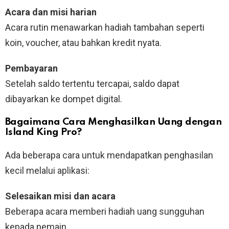
Acara dan misi harian
Acara rutin menawarkan hadiah tambahan seperti
koin, voucher, atau bahkan kredit nyata.
Pembayaran
Setelah saldo tertentu tercapai, saldo dapat
dibayarkan ke dompet digital.
Bagaimana Cara Menghasilkan Uang dengan
Island King Pro?
Ada beberapa cara untuk mendapatkan penghasilan
kecil melalui aplikasi:
Selesaikan misi dan acara
Beberapa acara memberi hadiah uang sungguhan
kepada pemain.