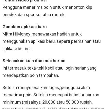
Pengguna menerima poin untuk menonton klip
pendek dari sponsor atau merek.
Gunakan aplikasi baru
Mitra HiMoney menawarkan hadiah untuk
menggunakan aplikasi baru, seperti permainan atau
aplikasi belanja.
Selesaikan kuis dan misi harian
Ini termasuk teka-teki kecil atau login harian yang
mendapatkan poin tambahan.
Setelah menyelesaikan tugas, pengguna akan
menerima poin. Setelah mencapai batas penarikan
minimum (misalnya, 20.000 atau 50.000 rupiah,