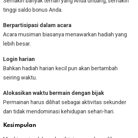
Semakin banyak teman yang Anda undang, semakin
tinggi saldo bonus Anda.
Berpartisipasi dalam acara
Acara musiman biasanya menawarkan hadiah yang
lebih besar.
Login harian
Bahkan hadiah harian kecil pun akan bertambah
seiring waktu.
Alokasikan waktu bermain dengan bijak
Permainan harus dilihat sebagai aktivitas sekunder
dan tidak mendominasi kehidupan sehari-hari.
Kesimpulan