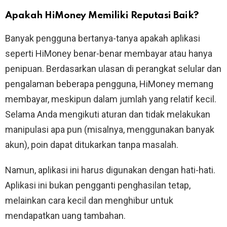
Apakah HiMoney Memiliki Reputasi Baik?
Banyak pengguna bertanya-tanya apakah aplikasi
seperti HiMoney benar-benar membayar atau hanya
penipuan. Berdasarkan ulasan di perangkat selular dan
pengalaman beberapa pengguna, HiMoney memang
membayar, meskipun dalam jumlah yang relatif kecil.
Selama Anda mengikuti aturan dan tidak melakukan
manipulasi apa pun (misalnya, menggunakan banyak
akun), poin dapat ditukarkan tanpa masalah.
Namun, aplikasi ini harus digunakan dengan hati-hati.
Aplikasi ini bukan pengganti penghasilan tetap,
melainkan cara kecil dan menghibur untuk
mendapatkan uang tambahan.