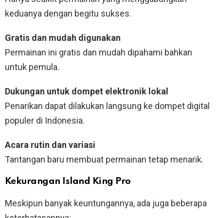
keduanya dengan begitu sukses.
Gratis dan mudah digunakan
Permainan ini gratis dan mudah dipahami bahkan
untuk pemula.
Dukungan untuk dompet elektronik lokal
Penarikan dapat dilakukan langsung ke dompet digital
populer di Indonesia.
Acara rutin dan variasi
Tantangan baru membuat permainan tetap menarik.
Kekurangan Island King Pro
Meskipun banyak keuntungannya, ada juga beberapa
keterbatasannya: