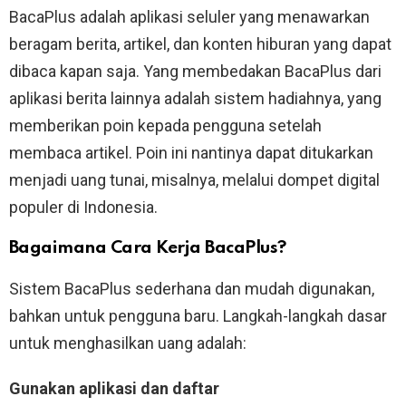
BacaPlus adalah aplikasi seluler yang menawarkan
beragam berita, artikel, dan konten hiburan yang dapat
dibaca kapan saja. Yang membedakan BacaPlus dari
aplikasi berita lainnya adalah sistem hadiahnya, yang
memberikan poin kepada pengguna setelah
membaca artikel. Poin ini nantinya dapat ditukarkan
menjadi uang tunai, misalnya, melalui dompet digital
populer di Indonesia.
Bagaimana Cara Kerja BacaPlus?
Sistem BacaPlus sederhana dan mudah digunakan,
bahkan untuk pengguna baru. Langkah-langkah dasar
untuk menghasilkan uang adalah:
Gunakan aplikasi dan daftar