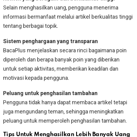
Selain menghasilkan uang, pengguna menerima
informasi bermanfaat melalui artikel berkualitas tinggi
tentang berbagai topik.
Sistem penghargaan yang transparan
BacaPlus menjelaskan secara rinci bagaimana poin
diperoleh dan berapa banyak poin yang diberikan
untuk setiap aktivitas, memberikan keadilan dan
motivasi kepada pengguna.
Peluang untuk penghasilan tambahan
Pengguna tidak hanya dapat membaca artikel tetapi
juga mengundang teman, sehingga meningkatkan
peluang untuk memperoleh penghasilan tambahan.
Tips Untuk Menghasilkan Lebih Banyak Uang