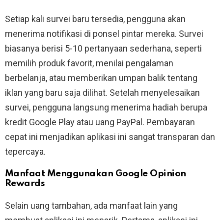
Setiap kali survei baru tersedia, pengguna akan
menerima notifikasi di ponsel pintar mereka. Survei
biasanya berisi 5-10 pertanyaan sederhana, seperti
memilih produk favorit, menilai pengalaman
berbelanja, atau memberikan umpan balik tentang
iklan yang baru saja dilihat. Setelah menyelesaikan
survei, pengguna langsung menerima hadiah berupa
kredit Google Play atau uang PayPal. Pembayaran
cepat ini menjadikan aplikasi ini sangat transparan dan
tepercaya.
Manfaat Menggunakan Google Opinion
Rewards
Selain uang tambahan, ada manfaat lain yang