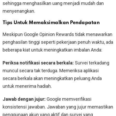
sehingga menghasilkan uang menjadi mudah dan
menyenangkan.
Tips Untuk Memaksimalkan Pendapatan
Meskipun Google Opinion Rewards tidak menawarkan
penghasilan tinggi seperti pekerjaan penuh waktu, ada
beberapa kiat untuk meningkatkan imbalan Anda:
Periksa notifikasi secara berkala:
Survei terkadang
muncul secara tak terduga. Memeriksa aplikasi
secara berkala akan meningkatkan peluang Anda
untuk menerima hadiah.
Jawab dengan jujur:
Google memverifikasi
konsistensi jawaban. Jawaban yang jujur ​​memastikan
penggunaan akun yang aktif dan survei yang