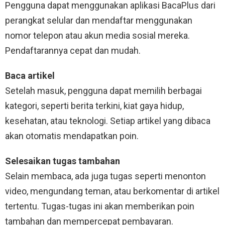
Pengguna dapat menggunakan aplikasi BacaPlus dari
perangkat selular dan mendaftar menggunakan
nomor telepon atau akun media sosial mereka.
Pendaftarannya cepat dan mudah.
Baca artikel
Setelah masuk, pengguna dapat memilih berbagai
kategori, seperti berita terkini, kiat gaya hidup,
kesehatan, atau teknologi. Setiap artikel yang dibaca
akan otomatis mendapatkan poin.
Selesaikan tugas tambahan
Selain membaca, ada juga tugas seperti menonton
video, mengundang teman, atau berkomentar di artikel
tertentu. Tugas-tugas ini akan memberikan poin
tambahan dan mempercepat pembayaran.