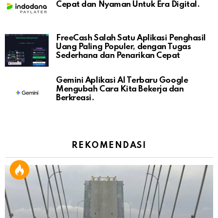
Cepat dan Nyaman Untuk Era Digital.
FreeCash Salah Satu Aplikasi Penghasil
Uang Paling Populer, dengan Tugas
Sederhana dan Penarikan Cepat
Gemini Aplikasi AI Terbaru Google
Mengubah Cara Kita Bekerja dan
Berkreasi.
REKOMENDASI