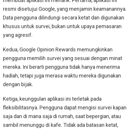
membuat aplikasi ini menarik. Pertama, aplikasi ini
resmi disetujui Google, yang menjamin keamanannya.
Data pengguna dilindungi secara ketat dan digunakan
khusus untuk survei, bukan untuk upaya pemasaran
yang agresif.
Kedua, Google Opinion Rewards memungkinkan
pengguna memilih survei yang sesuai dengan minat
mereka. Ini berarti pengguna tidak hanya menerima
hadiah, tetapi juga merasa waktu mereka digunakan
dengan bijak.
Ketiga, keunggulan aplikasi ini terletak pada
fleksibilitasnya. Pengguna dapat mengisi survei kapan
saja dan di mana saja di rumah, saat bepergian, atau
sambil menunggu di kafe. Tidak ada batasan ketat,