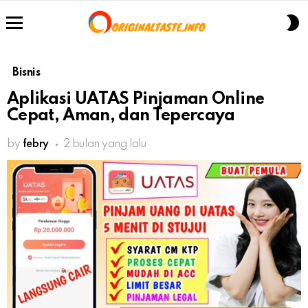
S
S
Menu
Bisnis
Aplikasi UATAS Pinjaman Online
Cepat, Aman, dan Tepercaya
by
febry
2 bulan yang lalu