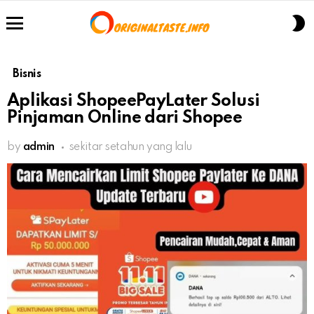
S
S
Menu
Bisnis
Aplikasi ShopeePayLater Solusi
Pinjaman Online dari Shopee
by
admin
sekitar setahun yang lalu