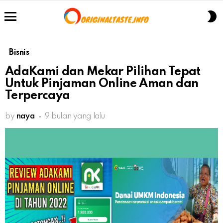
S
S
Menu
Bisnis
AdaKami dan Mekar Pilihan Tepat
Untuk Pinjaman Online Aman dan
Terpercaya
by
naya
9 bulan yang lalu